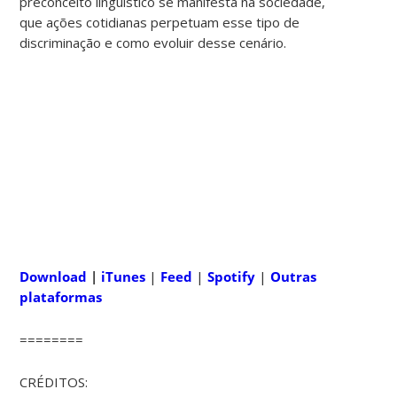
preconceito linguístico se manifesta na sociedade,
que ações cotidianas perpetuam esse tipo de
discriminação e como evoluir desse cenário.
Download
|
iTunes
|
Feed
|
Spotify
|
Outras
plataformas
========
CRÉDITOS: