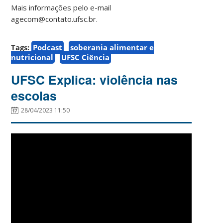
Mais informações pelo e-mail
agecom@contato.ufsc.br.
Tags:
Podcast
soberania alimentar e
nutricional
UFSC Ciência
UFSC Explica: violência nas
escolas
28/04/2023 11:50