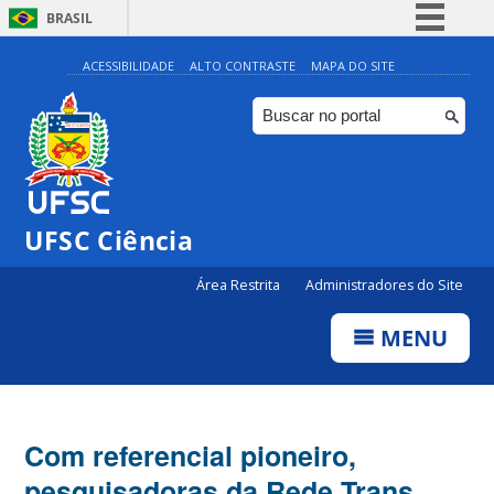
BRASIL
Simplifique!
ACESSIBILIDADE
ALTO CONTRASTE
MAPA DO SITE
Comunica BR
Participe
Acesso à informação
Legislação
UFSC Ciência
Canais
Área Restrita
Administradores do Site
MENU
Com referencial pioneiro,
pesquisadoras da Rede Trans