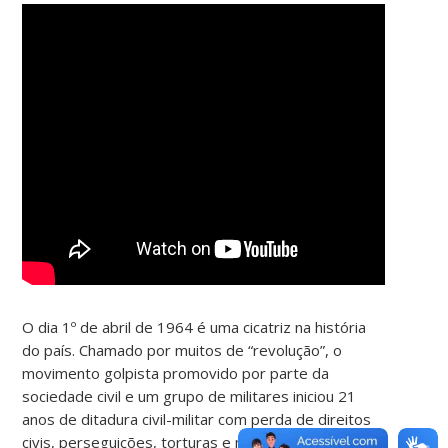
O dia 1º de abril de 1964 é uma cicatriz na história
do país. Chamado por muitos de “revolução”, o
movimento golpista promovido por parte da
sociedade civil e um grupo de militares iniciou 21
anos de ditadura civil-militar com perda de direitos
civis, perseguições, torturas e mortes. Mas quais