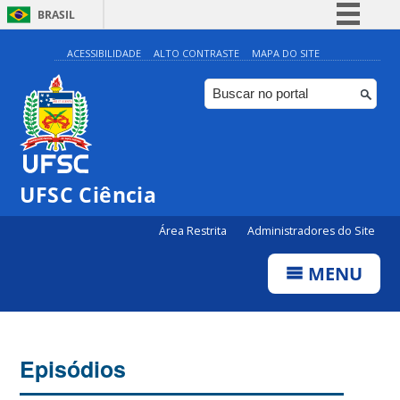
BRASIL
Simplifique!
ACESSIBILIDADE
ALTO CONTRASTE
MAPA DO SITE
Comunica BR
Participe
Acesso à informação
Legislação
UFSC Ciência
Canais
Área Restrita
Administradores do Site
MENU
Episódios