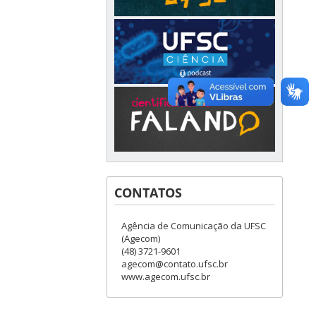
CONTATOS
Agência de Comunicação da UFSC
(Agecom)
(48) 3721-9601
agecom@contato.ufsc.br
www.agecom.ufsc.br