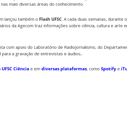
, nas mais diversas áreas do conhecimento.
om lançou também o
Flash UFSC
. A cada duas semanas, durante o 
giários da Agecom traz informações sobre ciência, cultura e arte 
.
nta com apoio do Laboratório de Radiojornalismo, do Departamen
para a gravação de entrevistas e áudios
.
o UFSC Ciência
e em
diversas plataformas
, como
Spotify
e
iT