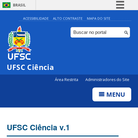
BRASIL
Simplifique!
ACESSIBILIDADE
ALTO CONTRASTE
MAPA DO SITE
Comunica BR
Participe
Acesso à informação
Legislação
UFSC Ciência
Canais
Área Restrita
Administradores do Site
MENU
UFSC Ciência v.1