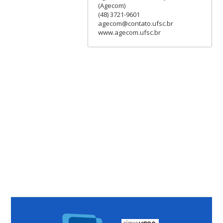
(Agecom)
(48) 3721-9601
agecom@contato.ufsc.br
www.agecom.ufsc.br