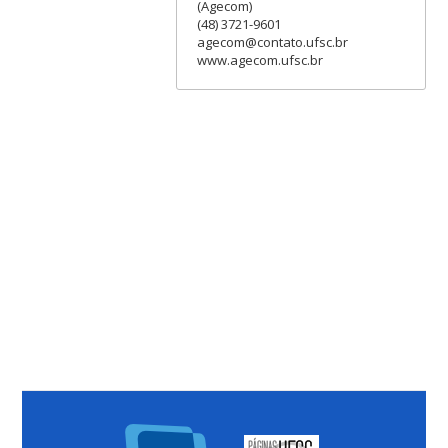
(Agecom)
(48) 3721-9601
agecom@contato.ufsc.br
www.agecom.ufsc.br