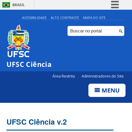
BRASIL
Simplifique!
ACESSIBILIDADE
ALTO CONTRASTE
MAPA DO SITE
Comunica BR
Participe
Acesso à informação
Legislação
UFSC Ciência
Canais
Área Restrita
Administradores do Site
MENU
UFSC Ciência v.2