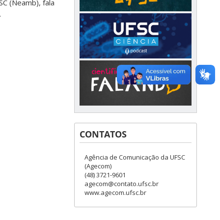
SC (Neamb), fala
.
CONTATOS
Agência de Comunicação da UFSC
(Agecom)
(48) 3721-9601
agecom@contato.ufsc.br
www.agecom.ufsc.br