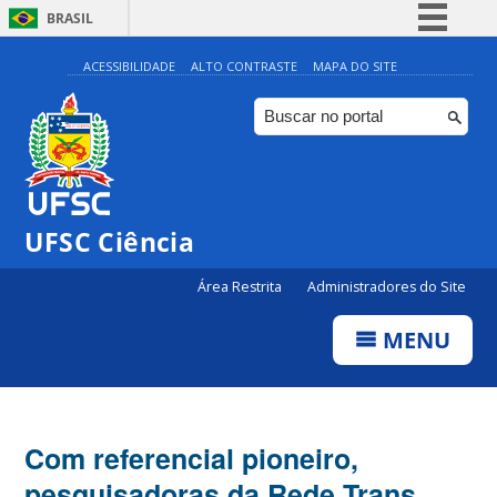
BRASIL
Simplifique!
ACESSIBILIDADE
ALTO CONTRASTE
MAPA DO SITE
Comunica BR
Participe
Acesso à informação
Legislação
UFSC Ciência
Canais
Área Restrita
Administradores do Site
MENU
Com referencial pioneiro,
pesquisadoras da Rede Trans