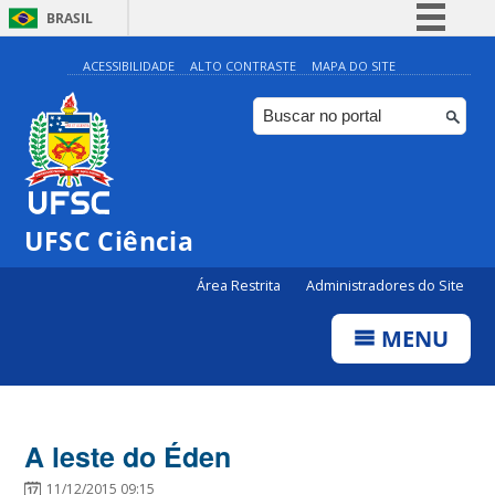
BRASIL
Simplifique!
ACESSIBILIDADE
ALTO CONTRASTE
MAPA DO SITE
Comunica BR
Participe
Acesso à informação
Legislação
UFSC Ciência
Canais
Área Restrita
Administradores do Site
MENU
A leste do Éden
11/12/2015 09:15