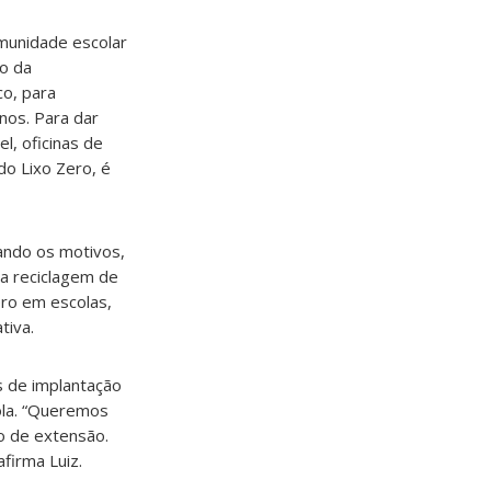
munidade escolar
ão da
co, para
nos. Para dar
l, oficinas de
do Lixo Zero, é
dando os motivos,
a reciclagem de
ero em escolas,
tiva.
s de implantação
cola. “Queremos
o de extensão.
firma Luiz.