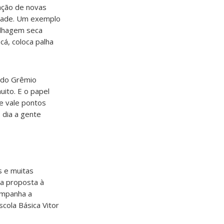
ação de novas
idade. Um exemplo
olhagem seca
cá, coloca palha
e do Grêmio
uito. E o papel
e vale pontos
 dia a gente
s e muitas
a proposta à
ompanha a
scola Básica Vitor