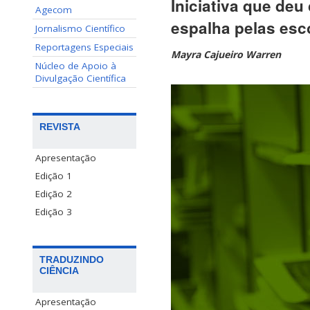
Iniciativa que deu
Agecom
espalha pelas esco
Jornalismo Científico
Reportagens Especiais
Mayra Cajueiro Warren
Núcleo de Apoio à
Divulgação Científica
REVISTA
Apresentação
Edição 1
Edição 2
Edição 3
TRADUZINDO
CIÊNCIA
Apresentação