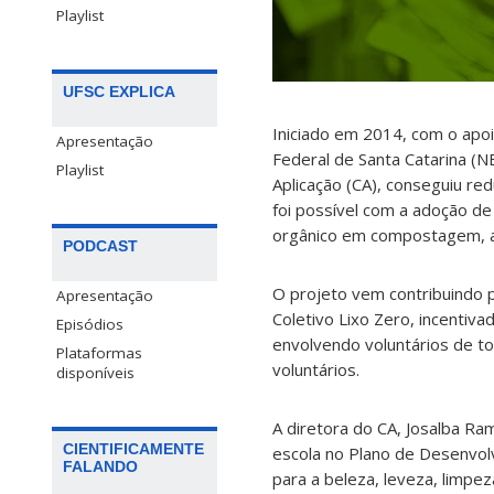
Playlist
UFSC EXPLICA
Iniciado em 2014, com o apo
Apresentação
Federal de Santa Catarina (
Playlist
Aplicação (CA), conseguiu re
foi possível com a adoção d
orgânico em compostagem, a c
PODCAST
O projeto vem contribuindo p
Apresentação
Coletivo Lixo Zero, incentiva
Episódios
envolvendo voluntários de t
Plataformas
voluntários.
disponíveis
A diretora do CA, Josalba Ram
CIENTIFICAMENTE
escola no Plano de Desenvolv
FALANDO
para a beleza, leveza, limpe