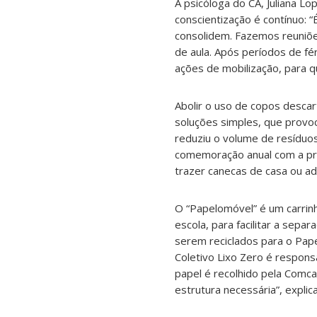
A psicóloga do CA, Juliana Lo
conscientização é contínuo: 
consolidem. Fazemos reuniõe
de aula. Após períodos de fé
ações de mobilização, para q
Abolir o uso de copos descart
soluções simples, que provo
reduziu o volume de resíduos 
comemoração anual com a pre
trazer canecas de casa ou adq
O “Papelomóvel” é um carrinh
escola, para facilitar a sepa
serem reciclados para o Pap
Coletivo Lixo Zero é respons
papel é recolhido pela Comca
estrutura necessária”, explica 