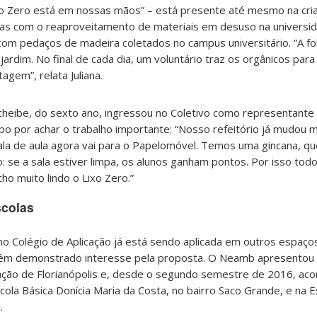
xo Zero está em nossas mãos” – está presente até mesmo na cri
itas com o reaproveitamento de materiais em desuso na univers
 com pedaços de madeira coletados no campus universitário. “A f
rdim. No final de cada dia, um voluntário traz os orgânicos para 
gem”, relata Juliana.
cheibe, do sexto ano, ingressou no Coletivo como representant
po por achar o trabalho importante: “Nosso refeitório já mudou m
ala de aula agora vai para o Papelomóvel. Temos uma gincana, qu
: se a sala estiver limpa, os alunos ganham pontos. Por isso todo
cho muito lindo o Lixo Zero.”
scolas
no Colégio de Aplicação já está sendo aplicada em outros espaço
 têm demonstrado interesse pela proposta. O Neamb apresentou 
cação de Florianópolis e, desde o segundo semestre de 2016, ac
ola Básica Donícia Maria da Costa, no bairro Saco Grande, e na E
.