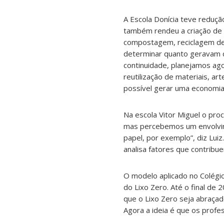
A Escola Donícia teve reduç
também rendeu a criação de 
compostagem, reciclagem de p
determinar quanto geravam de
continuidade, planejamos ago
reutilização de materiais, a
possível gerar uma economia s
Na escola Vitor Miguel o pro
mas percebemos um envolvim
papel, por exemplo”, diz Lui
analisa fatores que contribu
O modelo aplicado no Colégio
do Lixo Zero. Até o final de 
que o Lixo Zero seja abraça
Agora a ideia é que os profes