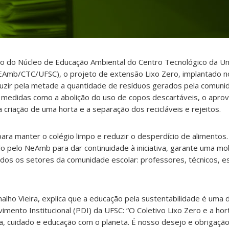
io do Núcleo de Educação Ambiental do Centro Tecnológico da U
NEAmb/CTC/UFSC), o projeto de extensão Lixo Zero, implantado n
duzir pela metade a quantidade de resíduos gerados pela comunid
e medidas como a abolição do uso de copos descartáveis, o aprov
riação de uma horta e a separação dos recicláveis e rejeitos.
ara manter o colégio limpo e reduzir o desperdício de alimentos
do pelo NeAmb para dar continuidade à iniciativa, garante uma mob
odos os setores da comunidade escolar: professores, técnicos, e
alho Vieira, explica que a educação pela sustentabilidade é uma d
imento Institucional (PDI) da UFSC: “O Coletivo Lixo Zero e a ho
za, cuidado e educação com o planeta. É nosso desejo e obrigação