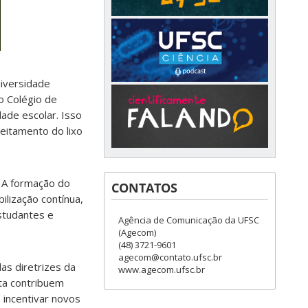
niversidade
o Colégio de
ade escolar. Isso
eitamento do lixo
. A formação do
CONTATOS
ilização contínua,
studantes e
Agência de Comunicação da UFSC
(Agecom)
(48) 3721-9601
agecom@contato.ufsc.br
as diretrizes da
www.agecom.ufsc.br
rta contribuem
 incentivar novos