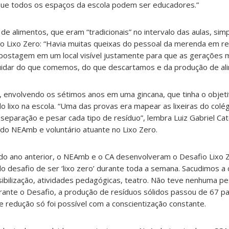
e que todos os espaços da escola podem ser educadores.”
 de alimentos, que eram “tradicionais” no intervalo das aulas, si
o Lixo Zero: “Havia muitas queixas do pessoal da merenda em re
ostagem em um local visível justamente para que as gerações 
idar do que comemos, do que descartamos e da produção de ali
envolvendo os sétimos anos em uma gincana, que tinha o objet
o lixo na escola. “Uma das provas era mapear as lixeiras do colég
a separação e pesar cada tipo de resíduo”, lembra Luiz Gabriel Ca
o NEAmb e voluntário atuante no Lixo Zero.
do ano anterior, o NEAmb e o CA desenvolveram o Desafio Lixo 
do desafio de ser ‘lixo zero’ durante toda a semana. Sacudimos 
nsibilização, atividades pedagógicas, teatro. Não teve nenhuma p
Durante o Desafio, a produção de resíduos sólidos passou de 67 pa
 redução só foi possível com a conscientização constante.