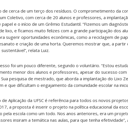
ão de cerca de um terço dos resíduos. O comprometimento da co
um Coletivo, com cerca de 20 alunos e professores, a implantaç
apel e o início de um Grêmio Estudantil. “Fizemos um diagnósti
 lixo, e ficamos muito felizes com a grande participação dos alu
ra sugerir oportunidades econômicas, como a reciclagem de pape
rtesanato e criação de uma horta. Queremos mostrar que, a partir 
ustentável”, relata Luiz.
cesso foi um pouco diferente, segundo o voluntário. “Estou estu
ento menor dos alunos e professores, apesar do sucesso com 
z. Sua pesquisa de mestrado, que aborda a implantação do Lixo Z
em e que dificultam o engajamento da comunidade escolar na inicia
 de Aplicação da UFSC é referência para todos os novos projeto
2017, a proposta é inserir o projeto na política educacional da es
do pela escola como um todo. Nos anos anteriores, era um projet
sores insiram a temática nas aulas, para que tenha efetividade”, a