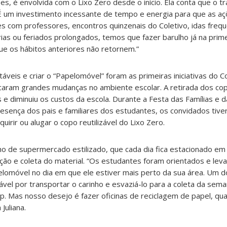
pes, é envolvida com o Lixo Zero desde o início. Ela conta que o t
“É um investimento incessante de tempo e energia para que as a
s com professores, encontros quinzenais do Coletivo, idas freq
rias ou feriados prolongados, temos que fazer barulho já na prime
ue os hábitos anteriores não retornem.”
áveis e criar o “Papelomóvel” foram as primeiras iniciativas do C
caram grandes mudanças no ambiente escolar. A retirada dos co
e diminuiu os custos da escola. Durante a Festa das Famílias e d
sença dos pais e familiares dos estudantes, os convidados tiv
uirir ou alugar o copo reutilizável do Lixo Zero.
o de supermercado estilizado, que cada dia fica estacionado em 
ração e coleta do material. “Os estudantes foram orientados e lev
elomóvel no dia em que ele estiver mais perto da sua área. Um
ável por transportar o carinho e esvaziá-lo para a coleta da sem
p. Mas nosso desejo é fazer oficinas de reciclagem de papel, qu
Juliana.