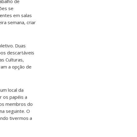
rabalho de
ções se
uentes em salas
ira semana, criar
oletivo. Duas
pos descartáveis
as Culturas,
eram a opção de
um local da
ar os papéis a
 dos membros do
ana seguinte. O
ando tivermos a