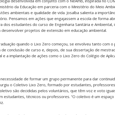
logia desenvolvida em conjunto com o NeAmb, inspirada no C
nistério da Educação em parceria com o Ministério do Meio Ambi
tões ambientais e qualidade de vida. Josalba salienta a importân
atório. Pensamos em ações que engajassem a escola de forma ab
tiva dos estudantes do curso de Engenharia Sanitária e Ambiental,
 desenvolver projetos de extensão em educação ambiental.
graduação quando o Lixo Zero começou, se envolveu tanto com o
 de conclusão de curso e, depois, de sua dissertação de mestra
 e a implantação de ações como o Lixo Zero do Colégio de Aplic
 a necessidade de formar um grupo permanente para dar continui
surgiu o Coletivo Lixo Zero, formado por estudantes, professores
letivo são decididas pelos voluntários, que têm voz e voto iguai
estudantes, técnicos ou professores. “O coletivo é um espaço
iz.