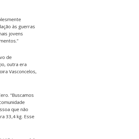
mplesmente
lação às guerras
mais jovens
mentos.”
ivo de
io, outra era
toira Vasconcelos,
Zero. “Buscamos
a comunidade
essoa que não
ra 33,4 kg. Esse