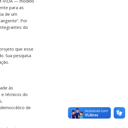
OM-VIDA — modelo
ente para as
cia de um
rangente”. Por
 integrantes do
 projeto que esse
do. Sua pesquisa
ação.
dade às
 e técnicos do
s,
 democrático de