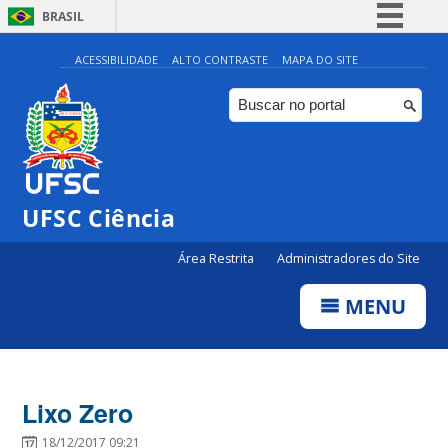
BRASIL
Simplifique!
ACESSIBILIDADE
ALTO CONTRASTE
MAPA DO SITE
Comunica BR
Participe
Acesso à informação
Legislação
UFSC Ciência
Canais
Área Restrita
Administradores do Site
MENU
Lixo Zero
18/12/2017 09:21