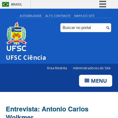
BRASIL
Simplifique!
ACESSIBILIDADE
ALTO CONTRASTE
MAPA DO SITE
Comunica BR
Participe
Acesso à informação
Legislação
UFSC Ciência
Canais
Área Restrita
Administradores do Site
MENU
Entrevista: Antonio Carlos
Wolkmer