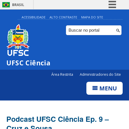
BRASIL
Simplifique!
ACESSIBILIDADE
ALTO CONTRASTE
MAPA DO SITE
Comunica BR
Participe
Acesso à informação
Legislação
UFSC Ciência
Canais
Área Restrita
Administradores do Site
MENU
Podcast UFSC Ciência Ep. 9 –
Cruz e Sousa