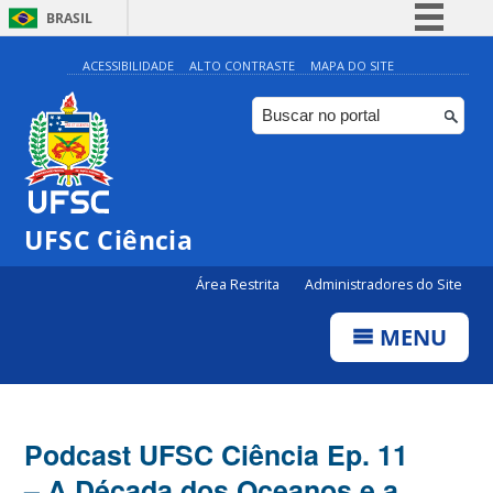
BRASIL
Simplifique!
ACESSIBILIDADE
ALTO CONTRASTE
MAPA DO SITE
Comunica BR
Participe
Acesso à informação
Legislação
UFSC Ciência
Canais
Área Restrita
Administradores do Site
MENU
Podcast UFSC Ciência Ep. 11
– A Década dos Oceanos e a