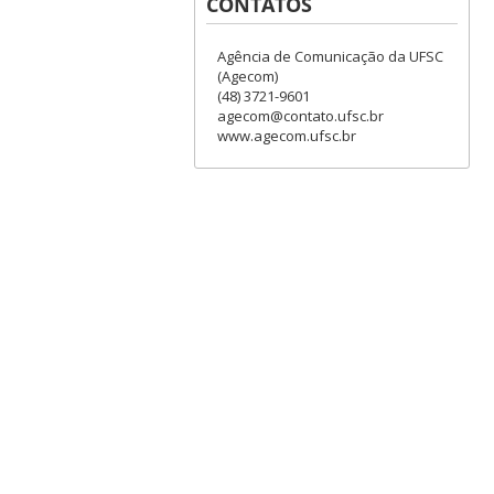
CONTATOS
Agência de Comunicação da UFSC
(Agecom)
(48) 3721-9601
agecom@contato.ufsc.br
www.agecom.ufsc.br